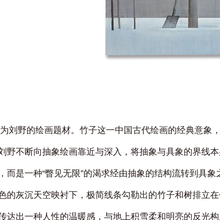
始成为刘野的绘画题材。竹子这一中国古代绘画的经典意象
刘野不断向抽象绘画靠近与深入，将抽象与具象的界线本
，而是一种“瞥见无限”的渴求经由抽象的结构流转到具
色的灰沉天空映衬下，极简线条勾勒出的竹子和树排立在
传达出一种人性的温暖感，与地上积雪柔和明亮的反光构